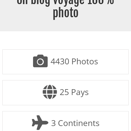
photo
4430
Photos
25
Pays
3
Continents