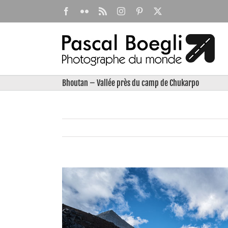
Passer
Facebook
Flickr
Rss
Instagram
Pinterest
X
au
contenu
Bhoutan – Vallée près du camp de Chukarpo
View
Larger
Image