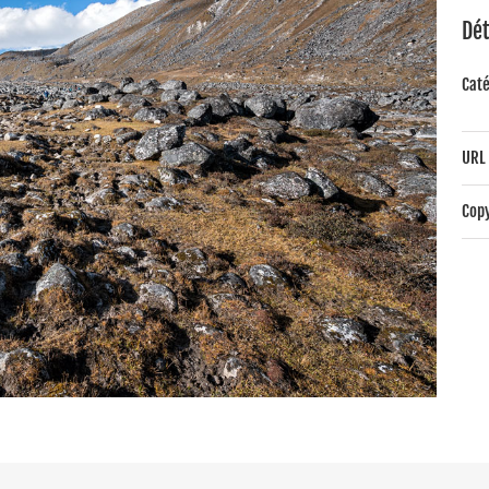
Dét
Caté
URL 
Copy