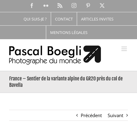
Passer
Facebook
Flickr
Rss
Instagram
Pinterest
X
au
contenu
QUI SUIS-JE ?
CONTACT
ARTICLES INVITES
MENTIONS LÉGALES
France – Sentier de la variante alpine du GR20 près du col de
Bavella
Précédent
Suivant