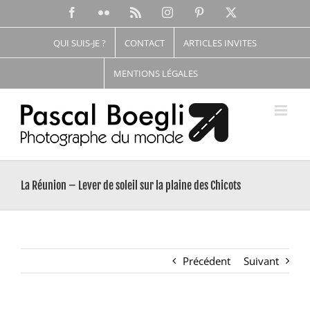
Passer
Facebook
Flickr
Rss
Instagram
Pinterest
X
au
contenu
QUI SUIS-JE ?
CONTACT
ARTICLES INVITES
MENTIONS LÉGALES
La Réunion – Lever de soleil sur la plaine des Chicots
Précédent
Suivant