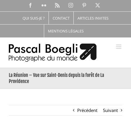
Passer
Facebook
Flickr
Rss
Instagram
Pinterest
X
au
contenu
QUI SUIS-JE ?
CONTACT
ARTICLES INVITES
MENTIONS LÉGALES
La Réunion – Vue sur Saint-Denis depuis la forêt de La
Providence
Précédent
Suivant