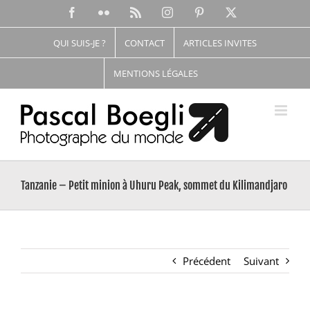
Passer
Facebook
Flickr
Rss
Instagram
Pinterest
X
au
contenu
QUI SUIS-JE ?
CONTACT
ARTICLES INVITES
MENTIONS LÉGALES
Tanzanie – Petit minion à Uhuru Peak, sommet du Kilimandjaro
Précédent
Suivant