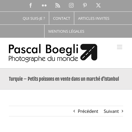
Passer
Facebook
Flickr
Rss
Instagram
Pinterest
X
au
contenu
QUI SUIS-JE ?
CONTACT
ARTICLES INVITES
MENTIONS LÉGALES
Turquie – Petits poissons en vente dans un marché d’Istanbul
Précédent
Suivant