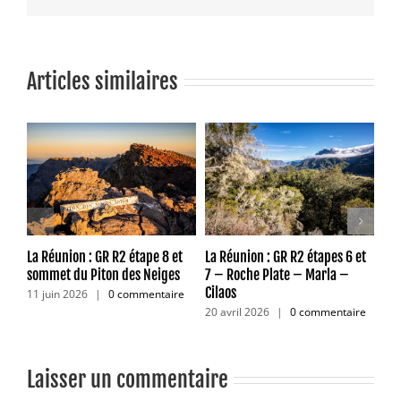
Articles similaires
La Réunion : GR R2 étape 8 et
La Réunion : GR R2 étapes 6 et
La 
sommet du Piton des Neiges
7 – Roche Plate – Marla –
5 –
Cilaos
Roc
11 juin 2026
|
0 commentaire
20 avril 2026
|
0 commentaire
28 
co
Laisser un commentaire