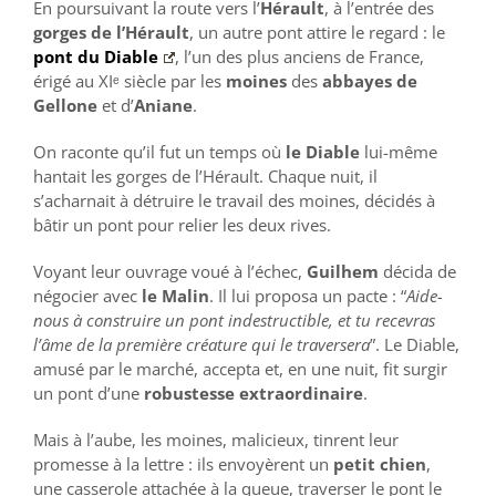
En poursuivant la route vers l’
Hérault
, à l’entrée des
gorges de l’Hérault
, un autre pont attire le regard : le
pont du Diable
, l’un des plus anciens de France,
érigé au XIᵉ siècle par les
moines
des
abbayes de
Gellone
et d’
Aniane
.
On raconte qu’il fut un temps où
le Diable
lui-même
hantait les gorges de l’Hérault. Chaque nuit, il
s’acharnait à détruire le travail des moines, décidés à
bâtir un pont pour relier les deux rives.
Voyant leur ouvrage voué à l’échec,
Guilhem
décida de
négocier avec
le Malin
. Il lui proposa un pacte : “
Aide-
nous à construire un pont indestructible, et tu recevras
l’âme de la première créature qui le traversera
”. Le Diable,
amusé par le marché, accepta et, en une nuit, fit surgir
un pont d’une
robustesse extraordinaire
.
Mais à l’aube, les moines, malicieux, tinrent leur
promesse à la lettre : ils envoyèrent un
petit chien
,
une casserole attachée à la queue, traverser le pont le