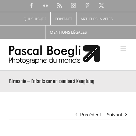
Passer
Facebook
Flickr
Rss
Instagram
Pinterest
X
au
contenu
QUI SUIS-JE ?
CONTACT
ARTICLES INVITES
MENTIONS LÉGALES
Birmanie – Enfants sur un camion à Kengtung
Précédent
Suivant