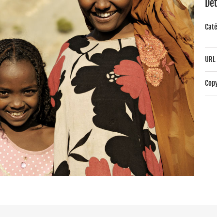
Dét
Caté
URL 
Copy