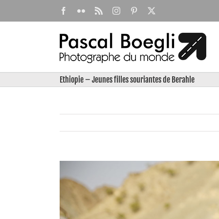
Passer
Facebook
Flickr
Rss
Instagram
Pinterest
X
au
contenu
Ethiopie – Jeunes filles souriantes de Berahle
View
Larger
Image