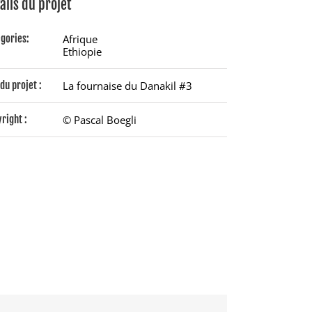
ails du projet
gories:
Afrique
Ethiopie
du projet :
La fournaise du Danakil #3
right :
© Pascal Boegli