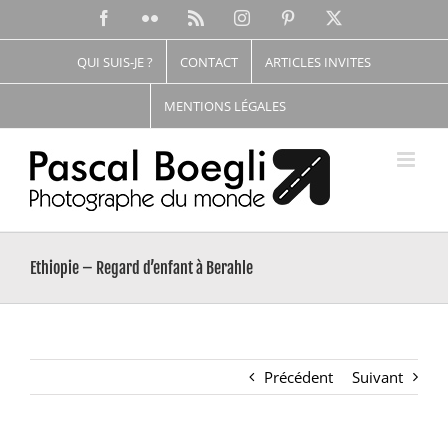
Passer
Facebook
Flickr
Rss
Instagram
Pinterest
X
au
contenu
QUI SUIS-JE ?
CONTACT
ARTICLES INVITES
MENTIONS LÉGALES
Ethiopie – Regard d’enfant à Berahle
Précédent
Suivant