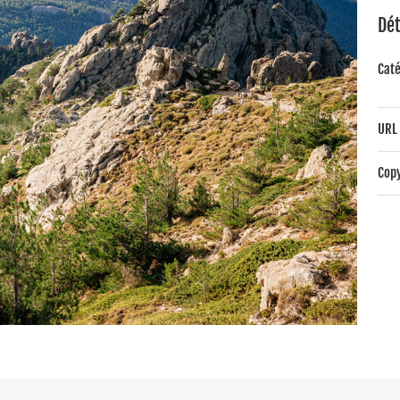
Dét
Caté
URL 
Copy