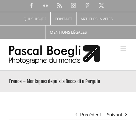
Passer
Facebook
Flickr
Rss
Instagram
Pinterest
X
au
contenu
QUI SUIS-JE ?
CONTACT
ARTICLES INVITES
MENTIONS LÉGALES
France – Montagnes depuis la Bocca di u Pargulu
Précédent
Suivant