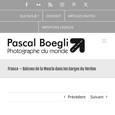
Passer
Facebook
Flickr
Rss
Instagram
Pinterest
X
au
contenu
QUI SUIS-JE ?
CONTACT
ARTICLES INVITES
MENTIONS LÉGALES
France – Balcons de la Mescla dans les Gorges du Verdon
Précédent
Suivant