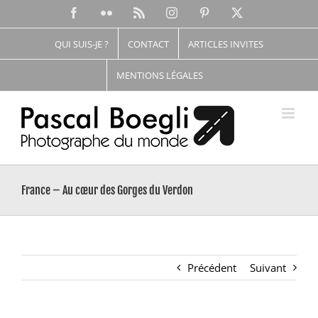
Passer
Facebook
Flickr
Rss
Instagram
Pinterest
X
au
contenu
QUI SUIS-JE ?
CONTACT
ARTICLES INVITES
MENTIONS LÉGALES
France – Au cœur des Gorges du Verdon
Précédent
Suivant