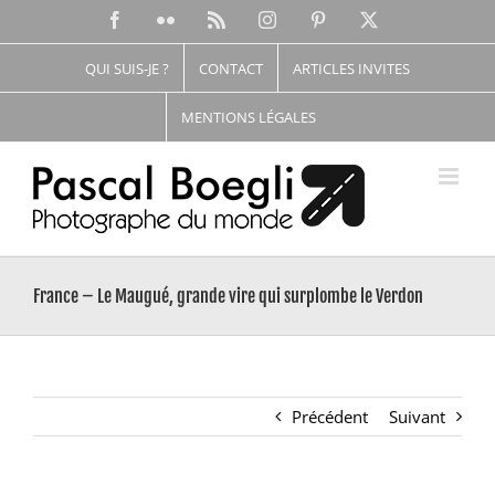
Passer
Facebook
Flickr
Rss
Instagram
Pinterest
X
au
contenu
QUI SUIS-JE ?
CONTACT
ARTICLES INVITES
MENTIONS LÉGALES
France – Le Maugué, grande vire qui surplombe le Verdon
Précédent
Suivant