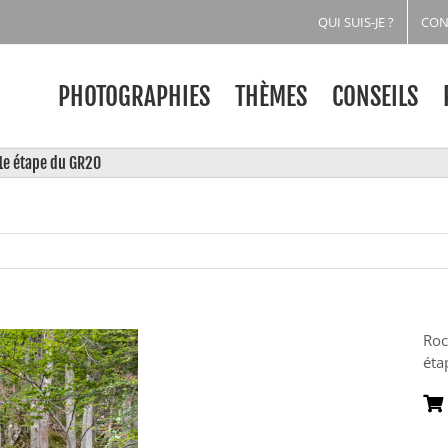
QUI SUIS-JE ?
CON
PHOTOGRAPHIES
THÈMES
CONSEILS
11e étape du GR20
Roc
éta