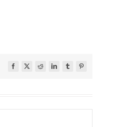
Facebook
X
Reddit
LinkedIn
Tumblr
Pinterest