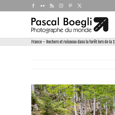
Passer
Facebook
Flickr
Rss
Instagram
Pinterest
X
au
contenu
France – Rochers et ruisseau dans la forêt lors de la 
View
Larger
Image