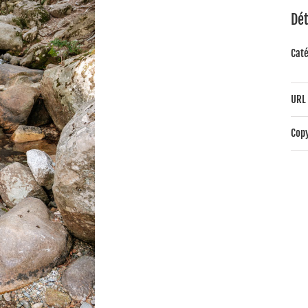
Dét
Caté
URL 
Copy