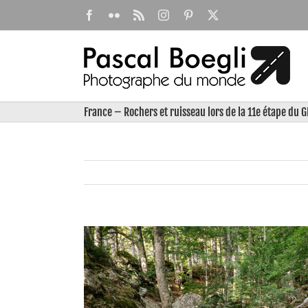
Passer
Facebook
Flickr
Rss
Instagram
Pinterest
X
au
contenu
France – Rochers et ruisseau lors de la 11e étape du 
View
Larger
Image