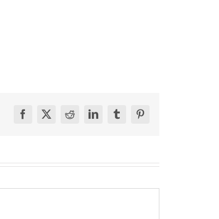
Facebook
X
Reddit
LinkedIn
Tumblr
Pinterest