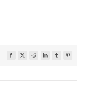
Facebook
X
Reddit
LinkedIn
Tumblr
Pinterest