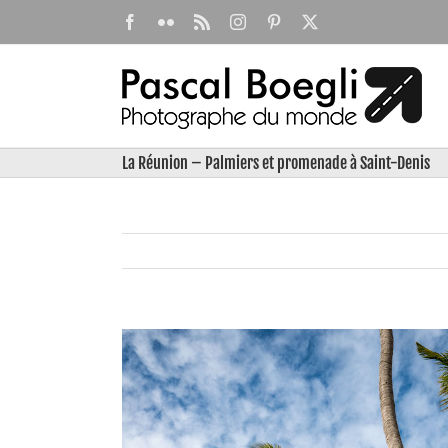
Passer
Facebook
Flickr
Rss
Instagram
Pinterest
X
au
contenu
La Réunion – Palmiers et promenade à Saint-Denis
View
Larger
Image