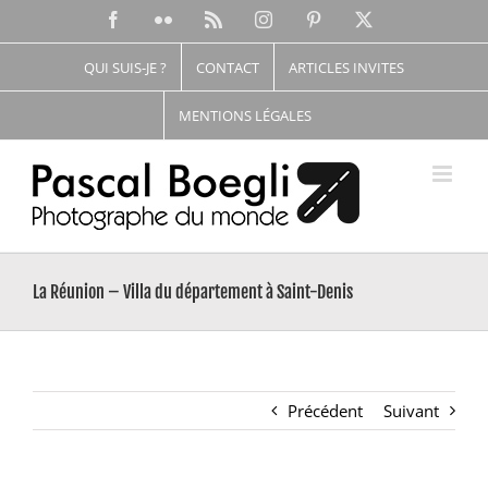
Passer
Facebook
Flickr
Rss
Instagram
Pinterest
X
au
contenu
QUI SUIS-JE ?
CONTACT
ARTICLES INVITES
MENTIONS LÉGALES
La Réunion – Villa du département à Saint-Denis
Précédent
Suivant